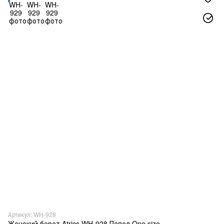
Артикул: WH-928
Женский берет Atrics WH-928 Пепел One size