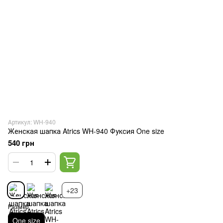
Артикул: WH-940
Женская шапка Atrics WH-940 Фуксия One size
540 грн
+23
Размер
One size