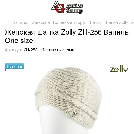
Каталог
Женское
Головные уборы
Шапки
Шапки Zolly
Ж
Женская шапка Zolly ZH-256 Ваниль
One size
Артикул:
ZH-256
Оставить отзыв
Новинка