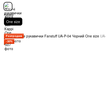
Розмір
One size
Розпродаж
−30%