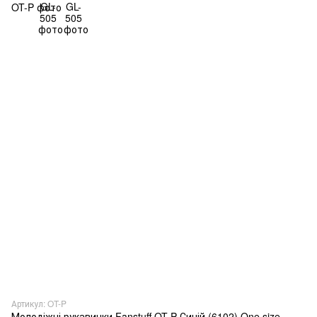
Артикул: OT-P
Молодіжні рукавички Fanstuff OT-P Синій (6102) One size