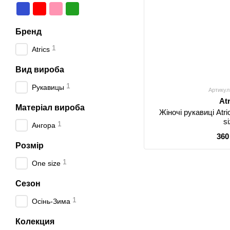
Бренд
1
Atrics
Вид вироба
1
Рукавицы
Артикул
At
Матеріал вироба
Жіночі рукавиці Atr
s
1
Ангора
360
Розмір
1
One size
Сезон
1
Осінь-Зима
Колекция