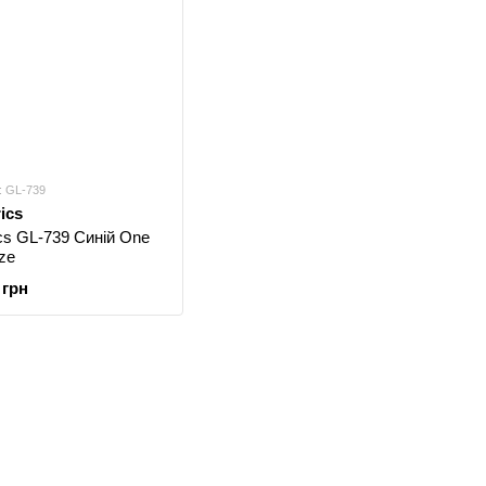
: GL-739
rics
ics GL-739 Синій One
ize
 грн