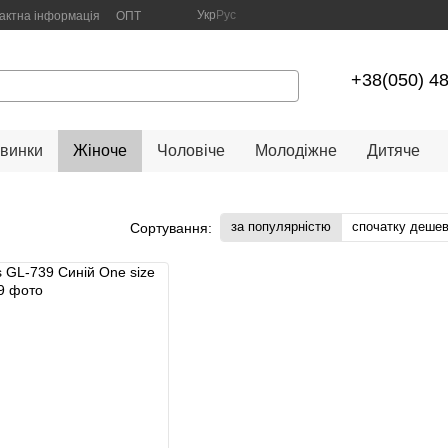
Укр
Рус
актна інформація
ОПТ
+38(050) 4
винки
Жіноче
Чоловіче
Молодіжне
Дитяче
за популярністю
спочатку деше
Сортування: