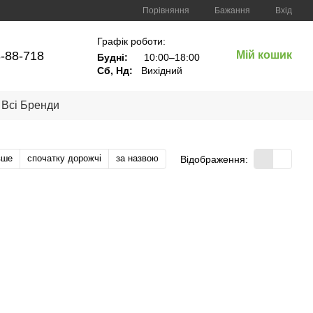
Порівняння
Бажання
Вхід
Графік роботи:
8-88-718
Мій кошик
Будні:
10:00–18:00
Сб, Нд:
Вихідний
Всі Бренди
вше
спочатку дорожчі
за назвою
Відображення: