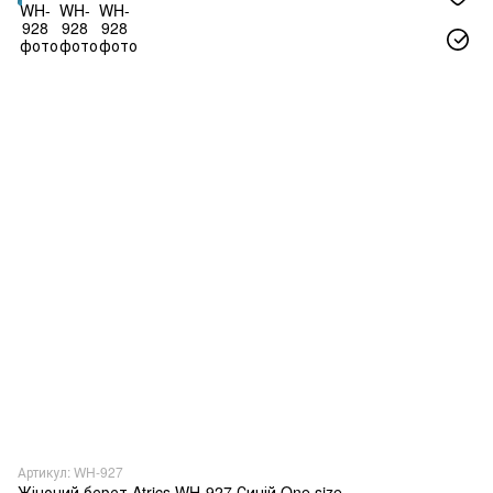
Артикул: WH-927
Жіночий берет Atrics WH-927 Синій One size