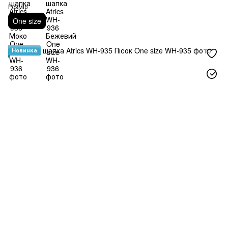
Розмір
One size
Новинка