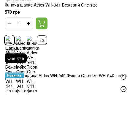
Жіноча шапка Atrics WH-941 Бежевий One size
570 грн
+2
Розмір
One size
Новинка