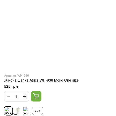
Артикул: WH-936
Жіноча шапка Atrics WH-936 Моко One size
525 грн
+21