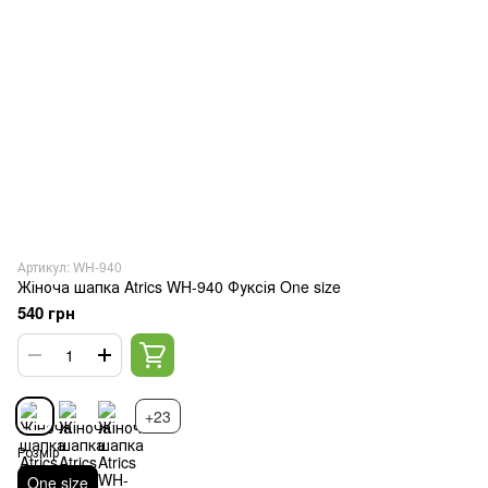
Артикул: WH-940
Жіноча шапка Atrics WH-940 Фуксія One size
540 грн
+23
Розмір
One size