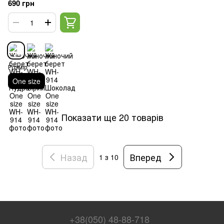
690 грн
Розмір
One size
Показати ще 20 товарів
Назад
Вперед
1
з 10
+38(050) 48-88-718