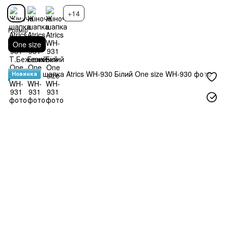
+14
Розмір
One size
Новинка