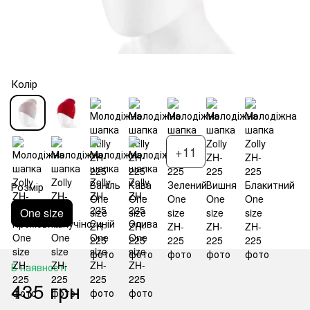
Колір
+11
Розмір
One size
В наявності
435 грн