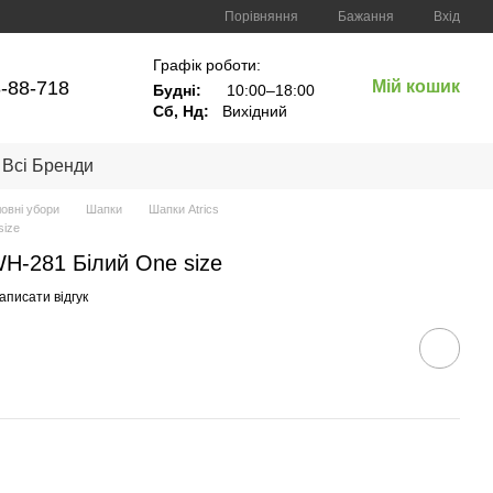
Порівняння
Бажання
Вхід
Графік роботи:
8-88-718
Мій кошик
Будні:
10:00–18:00
Сб, Нд:
Вихідний
Всі Бренди
ловні убори
Шапки
Шапки Atrics
size
WH-281 Білий One size
аписати відгук