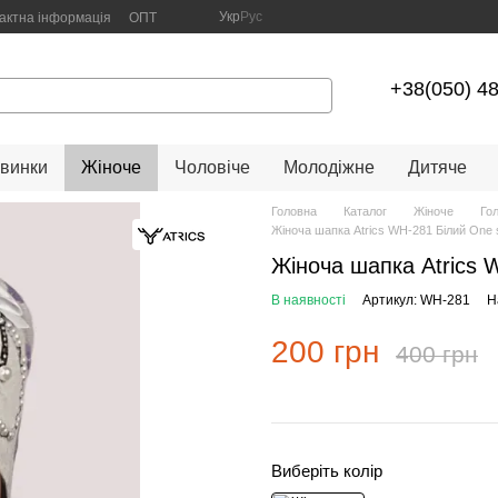
Укр
Рус
актна інформація
ОПТ
+38(050) 4
винки
Жіноче
Чоловіче
Молодіжне
Дитяче
Головна
Каталог
Жіноче
Го
Жіноча шапка Atrics WH-281 Білий One 
Жіноча шапка Atrics 
В наявності
Артикул: WH-281
Н
200 грн
400 грн
Виберіть колір