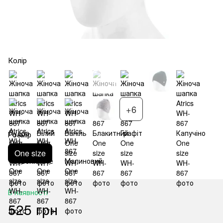
Колір
+6
Розмір
One size
В наявності
525 грн