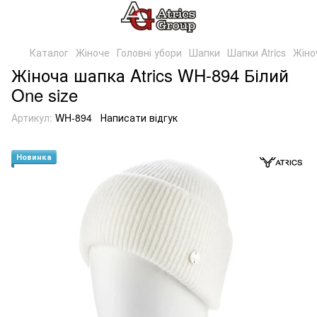
Каталог
Жіноче
Головні убори
Шапки
Шапки Atrics
Жіно
Жіноча шапка Atrics WH-894 Білий
One size
Артикул:
WH-894
Написати відгук
Новинка