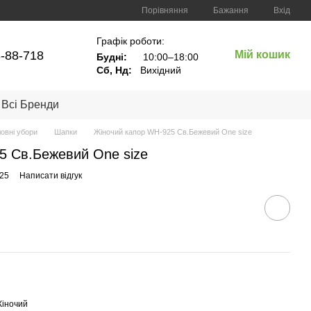
Порівняння
Бажання
Вхід
Графік роботи:
8-88-718
Мій кошик
Будні:
10:00–18:00
Сб, Нд:
Вихідний
Всі Бренди
ловні убори
Шапки
Жіночий капор WH-925 Св.Бежевий One size
5 Св.Бежевий One size
925
Написати відгук