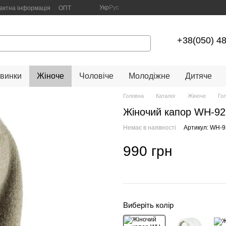
Укр
Рус
актна інформація
ОПТ
+38(050) 4
винки
Жіноче
Чоловіче
Молодіжне
Дитяче
Головна
Каталог
Жіноче
Го
Жіночий капор WH-92
Немає в наявності
Артикул: WH-
990 грн
Виберіть колір