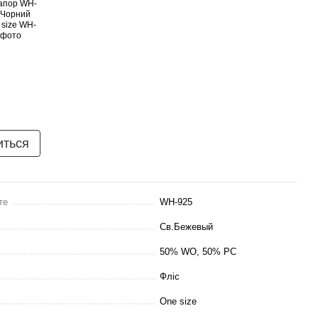
иться
те
WH-925
Св.Бежевый
50% WO, 50% PC
Фліс
One size